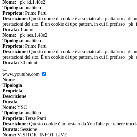
Nome:
_pk_id.1.48e2
Tipologia:
analitico
Proprieta:
Prime Parti
Descrizione:
Questo nome di cookie è associato alla piattaforma di ana
prestazioni del sito. È un cookie di tipo pattern, in cui il prefisso _pk
Durata:
1 anno
Nome:
_pk_ses.1.48e2
Tipologia:
analitico
Proprieta:
Prime Parti
Descrizione:
Questo nome di cookie è associato alla piattaforma di ana
prestazioni del sito. È un cookie di tipo pattern, in cui il prefisso _pk
Durata:
30 minuti
www.youtube.com
Nome
Tipologia
Proprieta
Descrizione
Durata
Nome:
YSC
Tipologia:
analitico
Proprieta:
Terze Parti
Descrizione:
Questo cookie è impostato da YouTube per tenere traccia 
Durata:
Sessione
Nome:
VISITOR_INFO1_LIVE