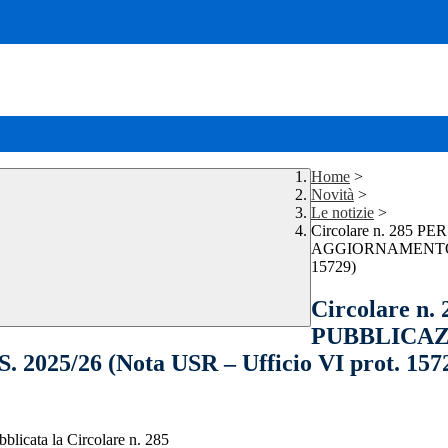
Home
>
Novità
>
Le notizie
>
Circolare n. 28
AGGIORNAMENTO GR
15729)
Circolare n
PUBBLICAZ
/26 (Nota USR – Ufficio VI prot. 157
bblicata la Circolare n. 285