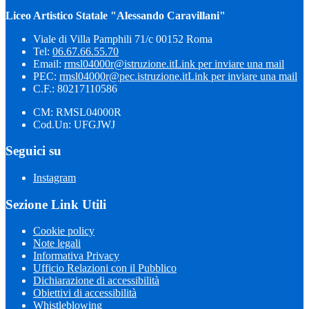
Liceo Artistico Statale "Alessando Caravillani"
Viale di Villa Pamphili 71/c 00152 Roma
Tel:
06.67.66.55.70
Email:
rmsl04000r@istruzione.it
Link per inviare una mail
PEC:
rmsl04000r@pec.istruzione.it
Link per inviare una mail
C.F.: 80217110586
CM: RMSL04000R
Cod.Un: UFGJWJ
Seguici su
Instagram
Sezione Link Utili
Cookie policy
Note legali
Informativa Privacy
Ufficio Relazioni con il Pubblico
Dichiarazione di accessibilità
Obiettivi di accessibilità
Whistleblowing