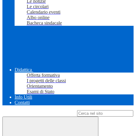
Le notizie
Le circolari
Calendario eventi
Albo online
Bacheca sindacale
Didattica
Offerta formativa
I progetti delle classi
Orientamento
Esami di Stato
Info Utili
Contatti
Campo di ricerca per le pagine del sito