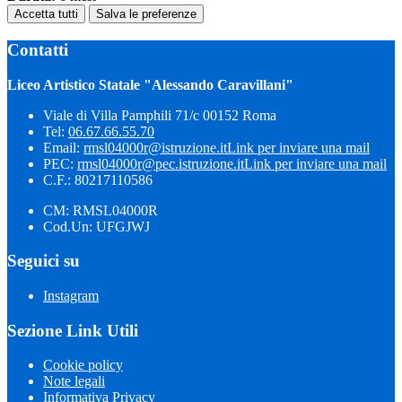
Accetta tutti
Salva le preferenze
Contatti
Liceo Artistico Statale "Alessando Caravillani"
Viale di Villa Pamphili 71/c 00152 Roma
Tel:
06.67.66.55.70
Email:
rmsl04000r@istruzione.it
Link per inviare una mail
PEC:
rmsl04000r@pec.istruzione.it
Link per inviare una mail
C.F.: 80217110586
CM: RMSL04000R
Cod.Un: UFGJWJ
Seguici su
Instagram
Sezione Link Utili
Cookie policy
Note legali
Informativa Privacy