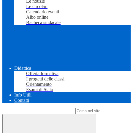
Le notizie
Le circolari
Calendario eventi
Albo online
Bacheca sindacale
Didattica
Offerta formativa
I progetti delle classi
Orientamento
Esami di Stato
Info Utili
Contatti
Campo di ricerca per le pagine del sito