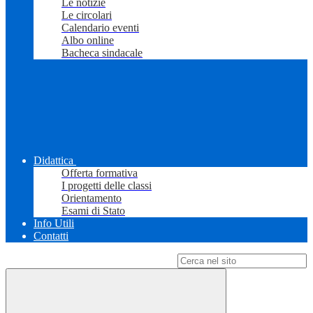
Le notizie
Le circolari
Calendario eventi
Albo online
Bacheca sindacale
Didattica
Offerta formativa
I progetti delle classi
Orientamento
Esami di Stato
Info Utili
Contatti
Campo di ricerca per le pagine del sito