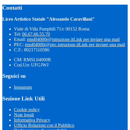
Contatti
Liceo Artistico Statale "Alessando Caravillani"
Viale di Villa Pamphili 71/c 00152 Roma
Tel:
06.67.66.55.70
Email:
rmsl04000r@istruzione.it
Link per inviare una mail
PEC:
rmsl04000r@pec.istruzione.it
Link per inviare una mail
C.F.: 80217110586
CM: RMSL04000R
Cod.Un: UFGJWJ
Seguici su
Instagram
Sezione Link Utili
Cookie policy
Note legali
Informativa Privacy
Ufficio Relazioni con il Pubblico