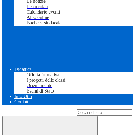
Le notizie
Le circolari
Calendario eventi
Albo online
Bacheca sindacale
Didattica
Offerta formativa
I progetti delle classi
Orientamento
Esami di Stato
Info Utili
Contatti
Campo di ricerca per le pagine del sito