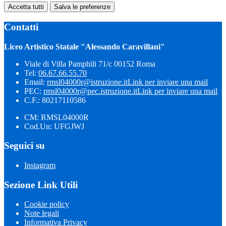
Accetta tutti
Salva le preferenze
Contatti
Liceo Artistico Statale "Alessando Caravillani"
Viale di Villa Pamphili 71/c 00152 Roma
Tel:
06.67.66.55.70
Email:
rmsl04000r@istruzione.it
Link per inviare una mail
PEC:
rmsl04000r@pec.istruzione.it
Link per inviare una mail
C.F.: 80217110586
CM: RMSL04000R
Cod.Un: UFGJWJ
Seguici su
Instagram
Sezione Link Utili
Cookie policy
Note legali
Informativa Privacy