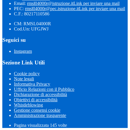
Email:
rmsl04000r@istruzione.it
Link per inviare una mail
PEC:
rmsl04000r@pec.istruzione.it
Link per inviare una mail
C.F.: 80217110586
CM: RMSL04000R
Cod.Un: UFGJWJ
Seguici su
Instagram
Sezione Link Utili
Cookie policy
Note legali
Informativa Privacy
Ufficio Relazioni con il Pubblico
Dichiarazione di accessibilità
Obiettivi di accessibilità
Whistleblowing
Gestione consensi cookie
Amministrazione trasparente
Pagina visualizzata
145
volte