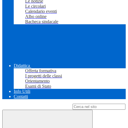
Le notizie
Le circolari
Calendario eventi
Albo online
Bacheca sindacale
Didattica
Offerta formativa
I progetti delle classi
Orientamento
Esami di Stato
Info Utili
Contatti
Campo di ricerca per le pagine del sito