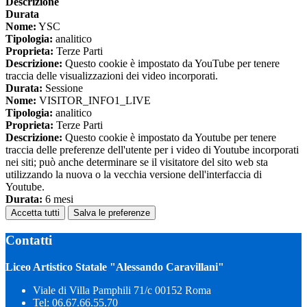
Descrizione
Durata
Nome:
YSC
Tipologia:
analitico
Proprieta:
Terze Parti
Descrizione:
Questo cookie è impostato da YouTube per tenere
traccia delle visualizzazioni dei video incorporati.
Durata:
Sessione
Nome:
VISITOR_INFO1_LIVE
Tipologia:
analitico
Proprieta:
Terze Parti
Descrizione:
Questo cookie è impostato da Youtube per tenere
traccia delle preferenze dell'utente per i video di Youtube incorporati
nei siti; può anche determinare se il visitatore del sito web sta
utilizzando la nuova o la vecchia versione dell'interfaccia di
Youtube.
Durata:
6 mesi
Accetta tutti
Salva le preferenze
Contatti
Liceo Artistico Statale "Alessando Caravillani"
Viale di Villa Pamphili 71/c 00152 Roma
Tel:
06.67.66.55.70