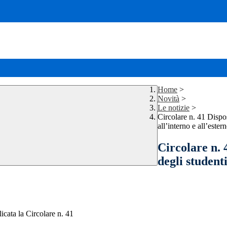
Home
>
Novità
>
Le notizie
>
Circolare n. 41 Dispos
all’interno e all’ester
Circolare n. 
degli student
icata la Circolare n. 41