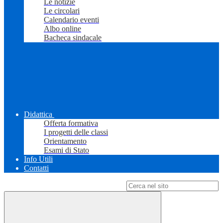
Le notizie
Le circolari
Calendario eventi
Albo online
Bacheca sindacale
Didattica
Offerta formativa
I progetti delle classi
Orientamento
Esami di Stato
Info Utili
Contatti
Campo di ricerca per le pagine del sito