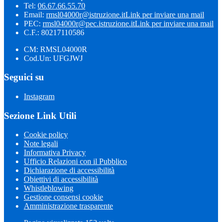
Tel:
06.67.66.55.70
Email:
rmsl04000r@istruzione.it
Link per inviare una mail
PEC:
rmsl04000r@pec.istruzione.it
Link per inviare una mail
C.F.: 80217110586
CM: RMSL04000R
Cod.Un: UFGJWJ
Seguici su
Instagram
Sezione Link Utili
Cookie policy
Note legali
Informativa Privacy
Ufficio Relazioni con il Pubblico
Dichiarazione di accessibilità
Obiettivi di accessibilità
Whistleblowing
Gestione consensi cookie
Amministrazione trasparente