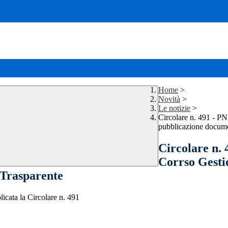
Home
>
Novità
>
Le notizie
>
Circolare n. 491 - P
pubblicazione docume
Circolare n.
Corrso Gesti
 Trasparente
licata la Circolare n. 491