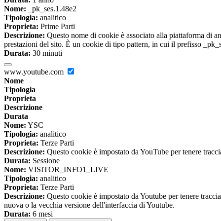
Nome:
_pk_ses.1.48e2
Tipologia:
analitico
Proprieta:
Prime Parti
Descrizione:
Questo nome di cookie è associato alla piattaforma di ana
prestazioni del sito. È un cookie di tipo pattern, in cui il prefisso _pk
Durata:
30 minuti
www.youtube.com
Nome
Tipologia
Proprieta
Descrizione
Durata
Nome:
YSC
Tipologia:
analitico
Proprieta:
Terze Parti
Descrizione:
Questo cookie è impostato da YouTube per tenere traccia 
Durata:
Sessione
Nome:
VISITOR_INFO1_LIVE
Tipologia:
analitico
Proprieta:
Terze Parti
Descrizione:
Questo cookie è impostato da Youtube per tenere traccia de
nuova o la vecchia versione dell'interfaccia di Youtube.
Durata:
6 mesi