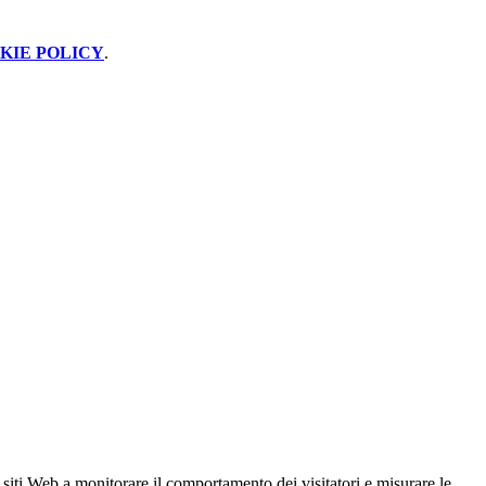
KIE POLICY
.
 siti Web a monitorare il comportamento dei visitatori e misurare le