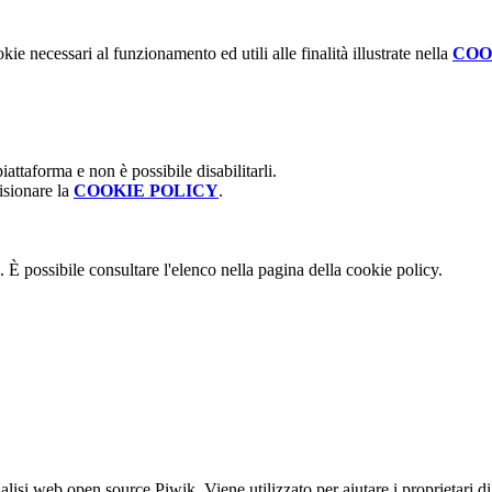
kie necessari al funzionamento ed utili alle finalità illustrate nella
COO
attaforma e non è possibile disabilitarli.
isionare la
COOKIE POLICY
.
 È possibile consultare l'elenco nella pagina della cookie policy.
lisi web open source Piwik. Viene utilizzato per aiutare i proprietari di