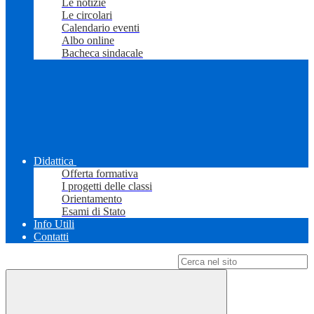
Le notizie
Le circolari
Calendario eventi
Albo online
Bacheca sindacale
Didattica
Offerta formativa
I progetti delle classi
Orientamento
Esami di Stato
Info Utili
Contatti
Campo di ricerca per le pagine del sito