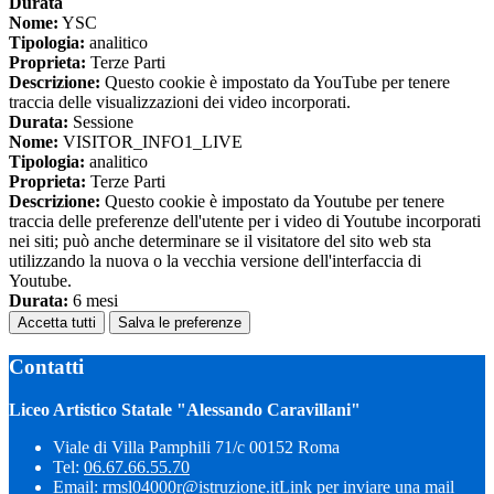
Durata
Nome:
YSC
Tipologia:
analitico
Proprieta:
Terze Parti
Descrizione:
Questo cookie è impostato da YouTube per tenere
traccia delle visualizzazioni dei video incorporati.
Durata:
Sessione
Nome:
VISITOR_INFO1_LIVE
Tipologia:
analitico
Proprieta:
Terze Parti
Descrizione:
Questo cookie è impostato da Youtube per tenere
traccia delle preferenze dell'utente per i video di Youtube incorporati
nei siti; può anche determinare se il visitatore del sito web sta
utilizzando la nuova o la vecchia versione dell'interfaccia di
Youtube.
Durata:
6 mesi
Accetta tutti
Salva le preferenze
Contatti
Liceo Artistico Statale "Alessando Caravillani"
Viale di Villa Pamphili 71/c 00152 Roma
Tel:
06.67.66.55.70
Email:
rmsl04000r@istruzione.it
Link per inviare una mail