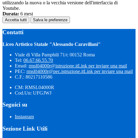
utilizzando la nuova o la vecchia versione dell'interfaccia di
Youtube.
Durata:
6 mesi
Accetta tutti
Salva le preferenze
Contatti
Liceo Artistico Statale "Alessando Caravillani"
Viale di Villa Pamphili 71/c 00152 Roma
Tel:
06.67.66.55.70
Email:
rmsl04000r@istruzione.it
Link per inviare una mail
PEC:
rmsl04000r@pec.istruzione.it
Link per inviare una mail
C.F.: 80217110586
CM: RMSL04000R
Cod.Un: UFGJWJ
Seguici su
Instagram
Sezione Link Utili