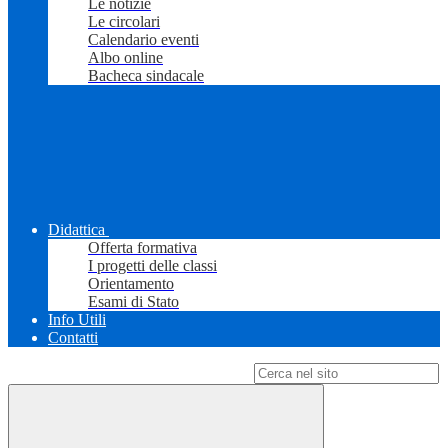
Le notizie
Le circolari
Calendario eventi
Albo online
Bacheca sindacale
Didattica
Offerta formativa
I progetti delle classi
Orientamento
Esami di Stato
Info Utili
Contatti
Campo di ricerca per le pagine del sito