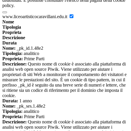
disabilitati. È possibile consultare l'elenco nella pagina della cookie
policy.
www.liceoartisticocaravillani.edu.it
Nome
Tipologia
Proprieta
Descrizione
Durata
Nome:
_pk_id.1.48e2
Tipologia:
analitico
Proprieta:
Prime Parti
Descrizione:
Questo nome di cookie è associato alla piattaforma di
analisi web open source Piwik. Viene utilizzato per aiutare i
proprietari di siti Web a monitorare il comportamento dei visitatori e
misurare le prestazioni del sito. È un cookie di tipo pattern, in cui il
prefisso _pk_id è seguito da una breve serie di numeri e lettere, che
si ritiene sia un codice di riferimento per il dominio che imposta il
cookie.
Durata:
1 anno
Nome:
_pk_ses.1.48e2
Tipologia:
analitico
Proprieta:
Prime Parti
Descrizione:
Questo nome di cookie è associato alla piattaforma di
analisi web open source Piwik. Viene utilizzato per aiutare i