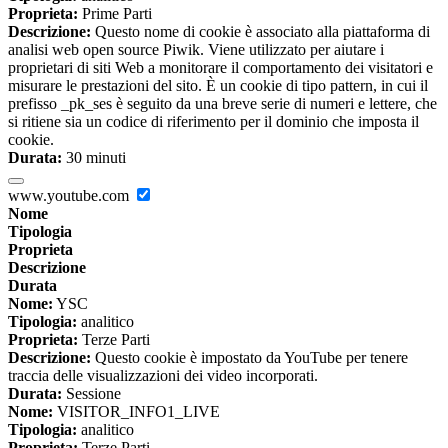
Proprieta:
Prime Parti
Descrizione:
Questo nome di cookie è associato alla piattaforma di
analisi web open source Piwik. Viene utilizzato per aiutare i
proprietari di siti Web a monitorare il comportamento dei visitatori e
misurare le prestazioni del sito. È un cookie di tipo pattern, in cui il
prefisso _pk_ses è seguito da una breve serie di numeri e lettere, che
si ritiene sia un codice di riferimento per il dominio che imposta il
cookie.
Durata:
30 minuti
www.youtube.com
Nome
Tipologia
Proprieta
Descrizione
Durata
Nome:
YSC
Tipologia:
analitico
Proprieta:
Terze Parti
Descrizione:
Questo cookie è impostato da YouTube per tenere
traccia delle visualizzazioni dei video incorporati.
Durata:
Sessione
Nome:
VISITOR_INFO1_LIVE
Tipologia:
analitico
Proprieta:
Terze Parti