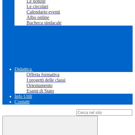
Le notizie
Le circolari
Calendario eventi
Albo online
Bacheca sindacale
Didattica
Offerta formativa
I progetti delle classi
Orientamento
Esami di Stato
Info Utili
Contatti
Campo di ricerca per le pagine del sito