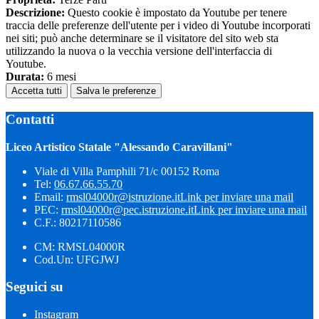
Descrizione:
Questo cookie è impostato da Youtube per tenere
traccia delle preferenze dell'utente per i video di Youtube incorporati
nei siti; può anche determinare se il visitatore del sito web sta
utilizzando la nuova o la vecchia versione dell'interfaccia di
Youtube.
Durata:
6 mesi
Accetta tutti
Salva le preferenze
Contatti
Liceo Artistico Statale "Alessando Caravillani"
Viale di Villa Pamphili 71/c 00152 Roma
Tel:
06.67.66.55.70
Email:
rmsl04000r@istruzione.it
Link per inviare una mail
PEC:
rmsl04000r@pec.istruzione.it
Link per inviare una mail
C.F.: 80217110586
CM: RMSL04000R
Cod.Un: UFGJWJ
Seguici su
Instagram