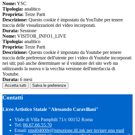
Nome:
YSC
Tipologia:
analitico
Proprieta:
Terze Parti
Descrizione:
Questo cookie è impostato da YouTube per tenere
traccia delle visualizzazioni dei video incorporati.
Durata:
Sessione
Nome:
VISITOR_INFO1_LIVE
Tipologia:
analitico
Proprieta:
Terze Parti
Descrizione:
Questo cookie è impostato da Youtube per tenere
traccia delle preferenze dell'utente per i video di Youtube incorporati
nei siti; può anche determinare se il visitatore del sito web sta
utilizzando la nuova o la vecchia versione dell'interfaccia di
Youtube.
Durata:
6 mesi
Accetta tutti
Salva le preferenze
Contatti
Liceo Artistico Statale "Alessando Caravillani"
Viale di Villa Pamphili 71/c 00152 Roma
Tel:
06.67.66.55.70
Email:
rmsl04000r@istruzione.it
Link per inviare una mail