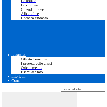
Le notizie
Le circolari
Calendario eventi
Albo online
Bacheca sindacale
Didattica
Offerta formativa
I progetti delle classi
Orientamento
Esami di Stato
Info Utili
Contatti
Campo di ricerca per le pagine del sito