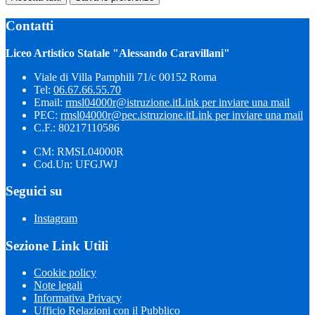
Contatti
Liceo Artistico Statale "Alessando Caravillani"
Viale di Villa Pamphili 71/c 00152 Roma
Tel:
06.67.66.55.70
Email:
rmsl04000r@istruzione.it
Link per inviare una mail
PEC:
rmsl04000r@pec.istruzione.it
Link per inviare una mail
C.F.: 80217110586
CM: RMSL04000R
Cod.Un: UFGJWJ
Seguici su
Instagram
Sezione Link Utili
Cookie policy
Note legali
Informativa Privacy
Ufficio Relazioni con il Pubblico