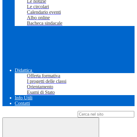
Le notizie
Le circolari
Calendario eventi
Albo online
Bacheca sindacale
Didattica
Offerta formativa
I progetti delle classi
Orientamento
Esami di Stato
Info Utili
Contatti
Campo di ricerca per le pagine del sito