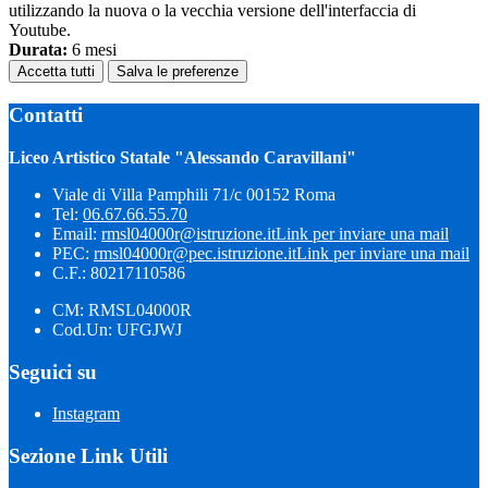
utilizzando la nuova o la vecchia versione dell'interfaccia di
Youtube.
Durata:
6 mesi
Accetta tutti
Salva le preferenze
Contatti
Liceo Artistico Statale "Alessando Caravillani"
Viale di Villa Pamphili 71/c 00152 Roma
Tel:
06.67.66.55.70
Email:
rmsl04000r@istruzione.it
Link per inviare una mail
PEC:
rmsl04000r@pec.istruzione.it
Link per inviare una mail
C.F.: 80217110586
CM: RMSL04000R
Cod.Un: UFGJWJ
Seguici su
Instagram
Sezione Link Utili