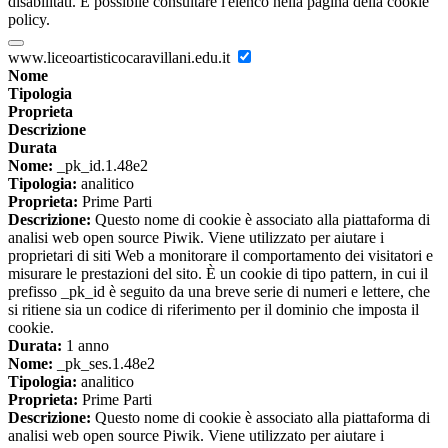
disabilitati. È possibile consultare l'elenco nella pagina della cookie
policy.
www.liceoartisticocaravillani.edu.it
Nome
Tipologia
Proprieta
Descrizione
Durata
Nome:
_pk_id.1.48e2
Tipologia:
analitico
Proprieta:
Prime Parti
Descrizione:
Questo nome di cookie è associato alla piattaforma di
analisi web open source Piwik. Viene utilizzato per aiutare i
proprietari di siti Web a monitorare il comportamento dei visitatori e
misurare le prestazioni del sito. È un cookie di tipo pattern, in cui il
prefisso _pk_id è seguito da una breve serie di numeri e lettere, che
si ritiene sia un codice di riferimento per il dominio che imposta il
cookie.
Durata:
1 anno
Nome:
_pk_ses.1.48e2
Tipologia:
analitico
Proprieta:
Prime Parti
Descrizione:
Questo nome di cookie è associato alla piattaforma di
analisi web open source Piwik. Viene utilizzato per aiutare i