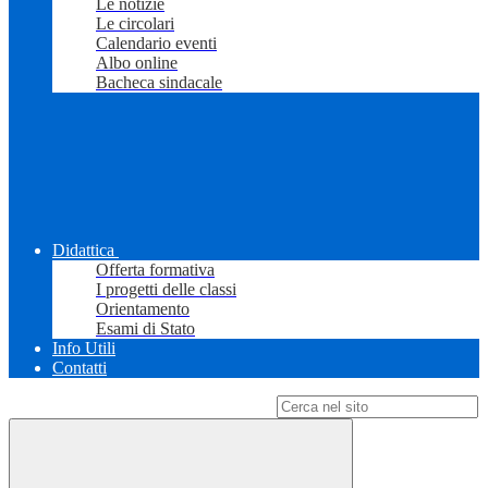
Le notizie
Le circolari
Calendario eventi
Albo online
Bacheca sindacale
Didattica
Offerta formativa
I progetti delle classi
Orientamento
Esami di Stato
Info Utili
Contatti
Campo di ricerca per le pagine del sito