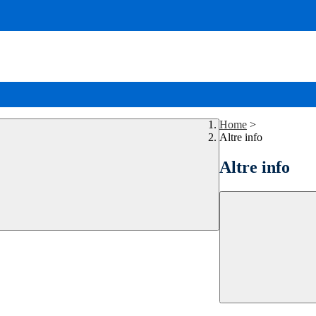
Home
>
Altre info
Altre info