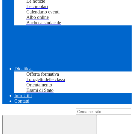
Le notizie
Le circolari
Calendario eventi
Albo online
Bacheca sindacale
Didattica
Offerta formativa
I progetti delle classi
Orientamento
Esami di Stato
Info Utili
Contatti
Campo di ricerca per le pagine del sito