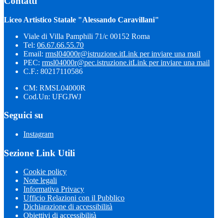
Contatti
Liceo Artistico Statale "Alessando Caravillani"
Viale di Villa Pamphili 71/c 00152 Roma
Tel:
06.67.66.55.70
Email:
rmsl04000r@istruzione.it
Link per inviare una mail
PEC:
rmsl04000r@pec.istruzione.it
Link per inviare una mail
C.F.: 80217110586
CM: RMSL04000R
Cod.Un: UFGJWJ
Seguici su
Instagram
Sezione Link Utili
Cookie policy
Note legali
Informativa Privacy
Ufficio Relazioni con il Pubblico
Dichiarazione di accessibilità
Obiettivi di accessibilità