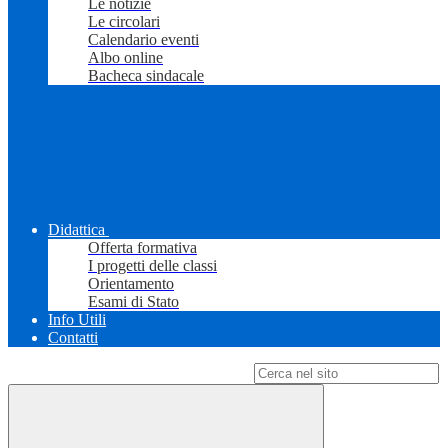
Le notizie
Le circolari
Calendario eventi
Albo online
Bacheca sindacale
Didattica
Offerta formativa
I progetti delle classi
Orientamento
Esami di Stato
Info Utili
Contatti
Campo di ricerca per le pagine del sito