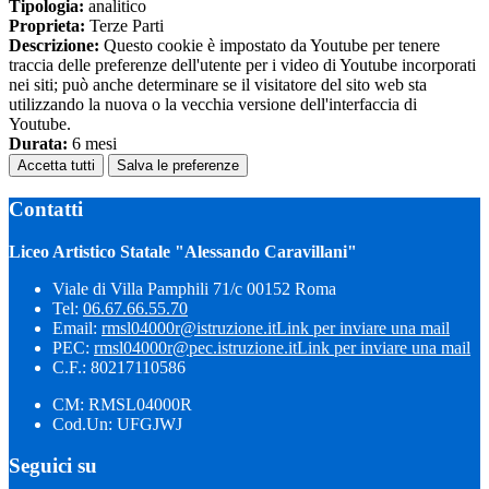
Tipologia:
analitico
Proprieta:
Terze Parti
Descrizione:
Questo cookie è impostato da Youtube per tenere
traccia delle preferenze dell'utente per i video di Youtube incorporati
nei siti; può anche determinare se il visitatore del sito web sta
utilizzando la nuova o la vecchia versione dell'interfaccia di
Youtube.
Durata:
6 mesi
Accetta tutti
Salva le preferenze
Contatti
Liceo Artistico Statale "Alessando Caravillani"
Viale di Villa Pamphili 71/c 00152 Roma
Tel:
06.67.66.55.70
Email:
rmsl04000r@istruzione.it
Link per inviare una mail
PEC:
rmsl04000r@pec.istruzione.it
Link per inviare una mail
C.F.: 80217110586
CM: RMSL04000R
Cod.Un: UFGJWJ
Seguici su