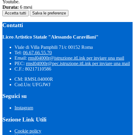
Youtube.
Durata:
6 mesi
Accetta tutti
Salva le preferenze
Contatti
Liceo Artistico Statale "Alessando Caravillani"
Viale di Villa Pamphili 71/c 00152 Roma
Tel:
06.67.66.55.70
Email:
rmsl04000r@istruzione.it
Link per inviare una mail
PEC:
rmsl04000r@pec.istruzione.it
Link per inviare una mail
C.F.: 80217110586
CM: RMSL04000R
Cod.Un: UFGJWJ
Seguici su
Instagram
Sezione Link Utili
Cookie policy