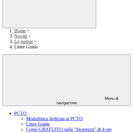
Home
>
Novità
>
Le notizie
>
Linee Guida
Menu di
navigazione
PCTO
Modulistica dedicata al PCTO
Linee Guida
Corso GRATUITO sulla "Sicurezza" di 4 ore