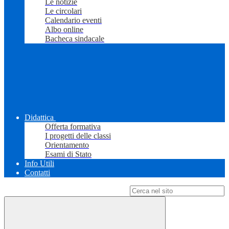
Le notizie
Le circolari
Calendario eventi
Albo online
Bacheca sindacale
Didattica
Offerta formativa
I progetti delle classi
Orientamento
Esami di Stato
Info Utili
Contatti
Campo di ricerca per le pagine del sito