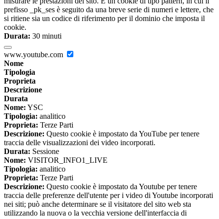
misurare le prestazioni del sito. È un cookie di tipo pattern, in cui il
prefisso _pk_ses è seguito da una breve serie di numeri e lettere, che
si ritiene sia un codice di riferimento per il dominio che imposta il
cookie.
Durata:
30 minuti
www.youtube.com
Nome
Tipologia
Proprieta
Descrizione
Durata
Nome:
YSC
Tipologia:
analitico
Proprieta:
Terze Parti
Descrizione:
Questo cookie è impostato da YouTube per tenere
traccia delle visualizzazioni dei video incorporati.
Durata:
Sessione
Nome:
VISITOR_INFO1_LIVE
Tipologia:
analitico
Proprieta:
Terze Parti
Descrizione:
Questo cookie è impostato da Youtube per tenere
traccia delle preferenze dell'utente per i video di Youtube incorporati
nei siti; può anche determinare se il visitatore del sito web sta
utilizzando la nuova o la vecchia versione dell'interfaccia di