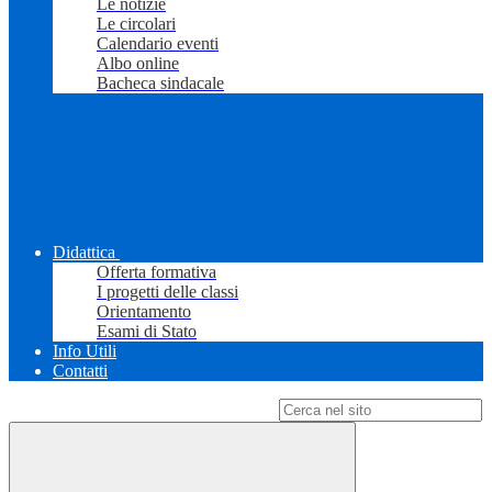
Le notizie
Le circolari
Calendario eventi
Albo online
Bacheca sindacale
Didattica
Offerta formativa
I progetti delle classi
Orientamento
Esami di Stato
Info Utili
Contatti
Campo di ricerca per le pagine del sito