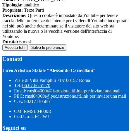
Tipologia:
analitico
Proprieta:
Terze Parti
Descrizione:
Questo cookie è impostato da Youtube per tenere
traccia delle preferenze dell'utente per i video di Youtube incorporati
nei siti; può anche determinare se il visitatore del sito web sta
utilizzando la nuova o la vecchia versione dell'interfaccia di
Youtube.
Durata:
6 mesi
Accetta tutti
Salva le preferenze
Contatti
Liceo Artistico Statale "Alessando Caravillani"
Viale di Villa Pamphili 71/c 00152 Roma
Tel:
06.67.66.55.70
Email:
rmsl04000r@istruzione.it
Link per inviare una mail
PEC:
rmsl04000r@pec.istruzione.it
Link per inviare una mail
C.F.: 80217110586
CM: RMSL04000R
Cod.Un: UFGJWJ
Seguici su