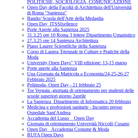
POLITICHE, SOCIOLOGIA, COMUNICAZIONE
Open Day della Facoltà di Architettura dell'Università
di Roma "Sapienza"
Bando/ Scuola dell'Arte della Medaglia
Open Day_ITSSIxellence
Porte Aperte alla Sapienza 2025
31.3.25 ore 10 Roma 3 lettere Dipartimento Umanistico
27.3.25 ore 14 Sapienza Architettura
Piano Lauree Scientifiche della Sapienza
Corso di Laurea Triennale in Culture e Pratiche della
Moda
University Open Days" VIII edizione: 13-15 marso
Porte aperte alla Sapienza
Una Giornata da Matricola a Economia/24-25-26-27
Febbraio 2025
Polimoda- Open Day - 21 febbraio 25
Tor Vergata -giornata di orientamento per studenti delle
scuole superiori giorno 2aprile
La Sapienza_Dipartimento di Informatica 20 febbraio
Medicina e professioni sanitarie - Incontro presso
Ospedale Sant'Andrea
Accademia del Lusso _ Open Day
Giornata di orientamento Università Niccolò Cusano
Open Day _Accademia Costume & Moda
RUFA Open Days