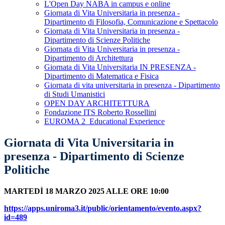
L'Open Day NABA in campus e online
Giornata di Vita Universitaria in presenza -
Dipartimento di Filosofia, Comunicazione e Spettacolo
Giornata di Vita Universitaria in presenza -
Dipartimento di Scienze Politiche
Giornata di Vita Universitaria in presenza -
Dipartimento di Architettura
Giornata di Vita Universitaria IN PRESENZA -
Dipartimento di Matematica e Fisica
Giornata di vita universitaria in presenza - Dipartimento
di Studi Umanistici
OPEN DAY ARCHITETTURA
Fondazione ITS Roberto Rossellini
EUROMA 2_Educational Experience
Giornata di Vita Universitaria in
presenza - Dipartimento di Scienze
Politiche
MARTEDÌ 18 MARZO 2025 ALLE ORE 10:00
https://apps.uniroma3.it/
public/orientamento/evento.
aspx?
id=489