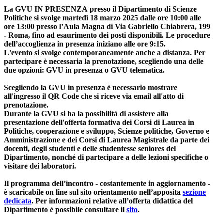
La
GVU IN PRESENZA
presso il
Dipartimento di Scienze
Politiche
si svolge
martedì 18 marzo 2025 dalle ore 10:00 alle
ore 13:00
presso l’Aula Magna di Via Gabriello Chiabrera, 199
- Roma
, fino ad esaurimento dei posti disponibili. Le procedure
dell’accoglienza in presenza iniziano
alle ore 9:15.
L'evento si svolge contemporaneamente anche a distanza. Per
partecipare è necessaria la prenotazione,
scegliendo una delle
due opzioni:
GVU in presenza o GVU telematica.
Scegliendo la GVU in presenza è necessario mostrare
all'ingresso il QR Code che si riceve via email all'atto di
prenotazione.
Durante la GVU si ha la possibilità di assistere alla
presentazione dell'offerta formativa dei
Corsi di Laurea in
Politiche, cooperazione e sviluppo, Scienze politiche, Governo e
Amministrazione e dei Corsi di Laurea Magistrale
da parte dei
docenti, degli studenti e delle studentesse seniores del
Dipartimento, nonché di partecipare a delle lezioni specifiche o
visitare dei laboratori.
Il programma dell’incontro - costantemente in aggiornamento -
è scaricabile on line sul sito orientamento nell’apposita
sezione
dedicata
. Per informazioni relative all’offerta didattica del
Dipartimento è possibile consultare il
sito
.