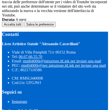
traccia delle preferenze dell'utente per i video di Youtube incorporati
nei siti; può anche determinare se il visitatore del sito web sta
utilizzando la nuova o la vecchia versione dell'interfaccia di
Youtube.
Durata:
6 mesi
Accetta tutti
Salva le preferenze
Contatti
Liceo Artistico Statale "Alessando Caravillani"
Viale di Villa Pamphili 71/c 00152 Roma
Tel:
06.67.66.55.70
Email:
rmsl04000r@istruzione.it
Link per inviare una mail
PEC:
rmsl04000r@pec.istruzione.it
Link per inviare una mail
C.F.: 80217110586
CM: RMSL04000R
Cod.Un: UFGJWJ
Seguici su
Instagram