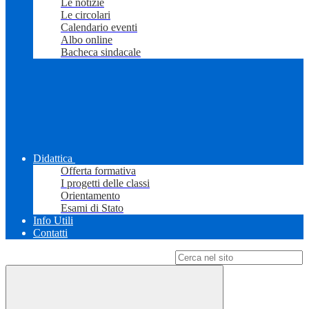
Le notizie
Le circolari
Calendario eventi
Albo online
Bacheca sindacale
Didattica
Offerta formativa
I progetti delle classi
Orientamento
Esami di Stato
Info Utili
Contatti
Campo di ricerca per le pagine del sito