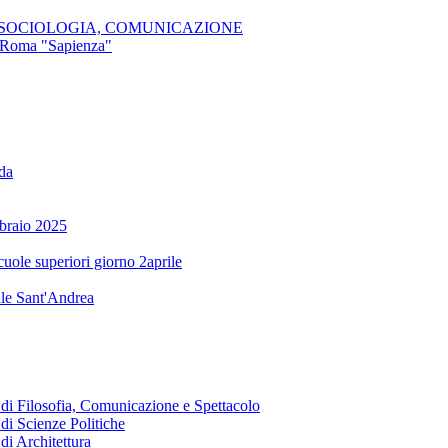
E, SOCIOLOGIA, COMUNICAZIONE
di Roma "Sapienza"
oda
braio 2025
cuole superiori giorno 2aprile
ale Sant'Andrea
o di Filosofia, Comunicazione e Spettacolo
 di Scienze Politiche
di Architettura