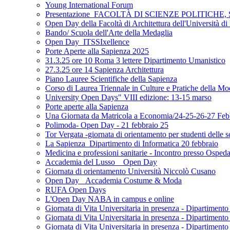
Young International Forum
Presentazione_FACOLTÀ DI SCIENZE POLITICH
Open Day della Facoltà di Architettura dell'Università 
Bando/ Scuola dell'Arte della Medaglia
Open Day_ITSSIxellence
Porte Aperte alla Sapienza 2025
31.3.25 ore 10 Roma 3 lettere Dipartimento Umanistico
27.3.25 ore 14 Sapienza Architettura
Piano Lauree Scientifiche della Sapienza
Corso di Laurea Triennale in Culture e Pratiche della M
University Open Days" VIII edizione: 13-15 marso
Porte aperte alla Sapienza
Una Giornata da Matricola a Economia/24-25-26-27 Feb
Polimoda- Open Day - 21 febbraio 25
Tor Vergata -giornata di orientamento per studenti delle s
La Sapienza_Dipartimento di Informatica 20 febbraio
Medicina e professioni sanitarie - Incontro presso Osped
Accademia del Lusso _ Open Day
Giornata di orientamento Università Niccolò Cusano
Open Day _Accademia Costume & Moda
RUFA Open Days
L'Open Day NABA in campus e online
Giornata di Vita Universitaria in presenza - Dipartiment
Giornata di Vita Universitaria in presenza - Dipartimento
Giornata di Vita Universitaria in presenza - Dipartimento 