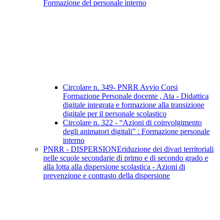
Formazione del personale interno
Circolare n. 349- PNRR Avvio Corsi
Formazione Personale docente , Ata - Didattica
digitale integrata e formazione alla transizione
digitale per il personale scolastico
Circolare n. 322 - “Azioni di coinvolgimento
degli animatori digitali” : Formazione personale
interno
PNRR - DISPERSIONEriduzione dei divari territoriali
nelle scuole secondarie di primo e di secondo grado e
alla lotta alla dispersione scolastica - Azioni di
prevenzione e contrasto della dispersione