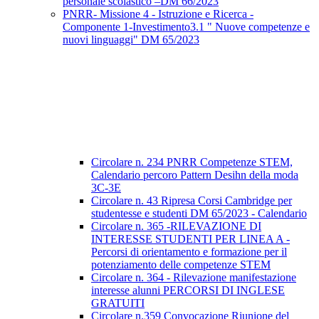
personale scolastico –DM 66/2023
PNRR- Missione 4 - Istruzione e Ricerca -
Componente 1-Investimento3.1 " Nuove competenze e
nuovi linguaggi" DM 65/2023
Circolare n. 234 PNRR Competenze STEM,
Calendario percoro Pattern Desihn della moda
3C-3E
Circolare n. 43 Ripresa Corsi Cambridge per
studentesse e studenti DM 65/2023 - Calendario
Circolare n. 365 -RILEVAZIONE DI
INTERESSE STUDENTI PER LINEA A -
Percorsi di orientamento e formazione per il
potenziamento delle competenze STEM
Circolare n. 364 - Rilevazione manifestazione
interesse alunni PERCORSI DI INGLESE
GRATUITI
Circolare n.359 Convocazione Riunione del