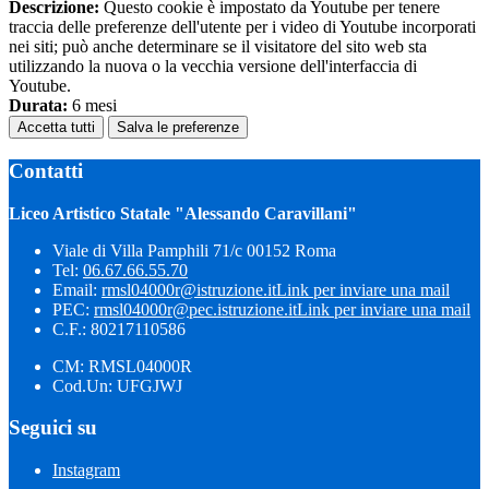
Descrizione:
Questo cookie è impostato da Youtube per tenere
traccia delle preferenze dell'utente per i video di Youtube incorporati
nei siti; può anche determinare se il visitatore del sito web sta
utilizzando la nuova o la vecchia versione dell'interfaccia di
Youtube.
Durata:
6 mesi
Accetta tutti
Salva le preferenze
Contatti
Liceo Artistico Statale "Alessando Caravillani"
Viale di Villa Pamphili 71/c 00152 Roma
Tel:
06.67.66.55.70
Email:
rmsl04000r@istruzione.it
Link per inviare una mail
PEC:
rmsl04000r@pec.istruzione.it
Link per inviare una mail
C.F.: 80217110586
CM: RMSL04000R
Cod.Un: UFGJWJ
Seguici su
Instagram