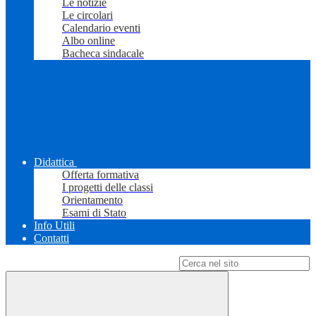
Le notizie
Le circolari
Calendario eventi
Albo online
Bacheca sindacale
Didattica
Offerta formativa
I progetti delle classi
Orientamento
Esami di Stato
Info Utili
Contatti
Campo di ricerca per le pagine del sito