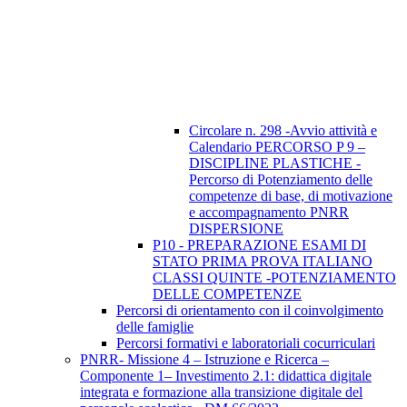
Circolare n. 298 -Avvio attività e
Calendario PERCORSO P 9 –
DISCIPLINE PLASTICHE -
Percorso di Potenziamento delle
competenze di base, di motivazione
e accompagnamento PNRR
DISPERSIONE
P10 - PREPARAZIONE ESAMI DI
STATO PRIMA PROVA ITALIANO
CLASSI QUINTE -POTENZIAMENTO
DELLE COMPETENZE
Percorsi di orientamento con il coinvolgimento
delle famiglie
Percorsi formativi e laboratoriali cocurriculari
PNRR- Missione 4 – Istruzione e Ricerca –
Componente 1– Investimento 2.1: didattica digitale
integrata e formazione alla transizione digitale del