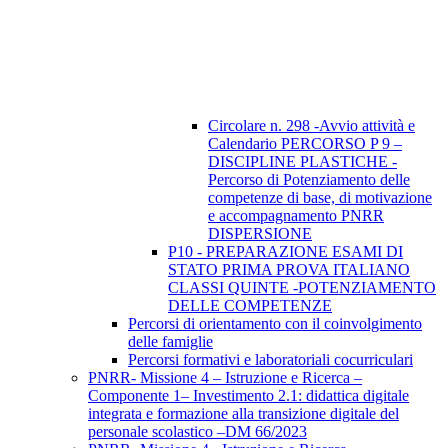
Circolare n. 298 -Avvio attività e
Calendario PERCORSO P 9 –
DISCIPLINE PLASTICHE -
Percorso di Potenziamento delle
competenze di base, di motivazione
e accompagnamento PNRR
DISPERSIONE
P10 - PREPARAZIONE ESAMI DI
STATO PRIMA PROVA ITALIANO
CLASSI QUINTE -POTENZIAMENTO
DELLE COMPETENZE
Percorsi di orientamento con il coinvolgimento
delle famiglie
Percorsi formativi e laboratoriali cocurriculari
PNRR- Missione 4 – Istruzione e Ricerca –
Componente 1– Investimento 2.1: didattica digitale
integrata e formazione alla transizione digitale del
personale scolastico –DM 66/2023