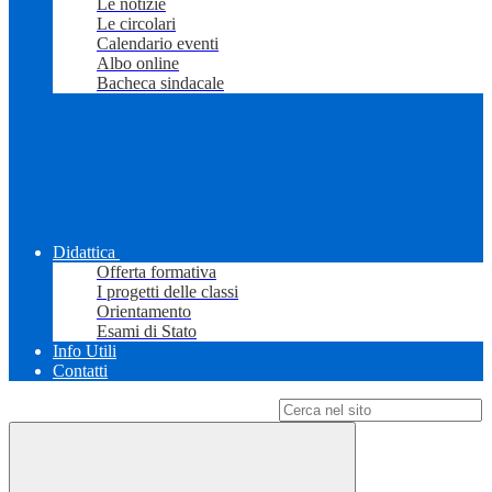
Le notizie
Le circolari
Calendario eventi
Albo online
Bacheca sindacale
Didattica
Offerta formativa
I progetti delle classi
Orientamento
Esami di Stato
Info Utili
Contatti
Campo di ricerca per le pagine del sito