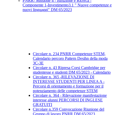
PNRR- Missione 4 - Istruzione e Ricerca -
Componente 1-Investimento3.1 " Nuove competenze e
nuovi linguaggi" DM 65/2023
Circolare n. 234 PNRR Competenze STEM,
Calendario percoro Pattern Desihn della moda
3C-3E
Circolare n. 43 Ripresa Corsi Cambridge per
studentesse e studenti DM 65/2023 - Calendario
Circolare n. 365 -RILEVAZIONE DI
INTERESSE STUDENTI PER LINEA A -
Percorsi di orientamento e formazione per il
potenziamento delle competenze STEM
Circolare n. 364 - Rilevazione manifestazione
interesse alunni PERCORSI DI INGLESE
GRATUITI
Circolare n.359 Convocazione Riunione del
Gruppo di lavoro PNRR DM 65/2023