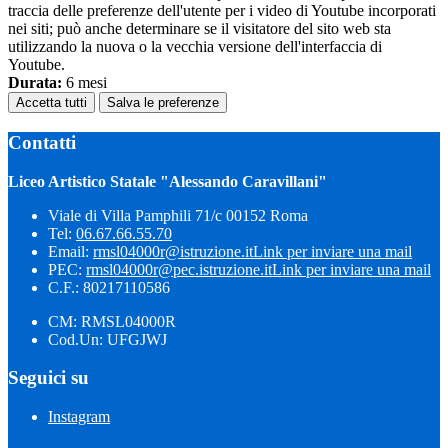
traccia delle preferenze dell'utente per i video di Youtube incorporati
nei siti; può anche determinare se il visitatore del sito web sta
utilizzando la nuova o la vecchia versione dell'interfaccia di
Youtube.
Durata:
6 mesi
Accetta tutti
Salva le preferenze
Contatti
Liceo Artistico Statale "Alessando Caravillani"
Viale di Villa Pamphili 71/c 00152 Roma
Tel:
06.67.66.55.70
Email:
rmsl04000r@istruzione.it
Link per inviare una mail
PEC:
rmsl04000r@pec.istruzione.it
Link per inviare una mail
C.F.: 80217110586
CM: RMSL04000R
Cod.Un: UFGJWJ
Seguici su
Instagram