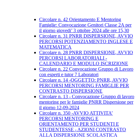
Circolare n. 42 Orientamento E Mentoring
Famiglie: Convocazione Genitori Classe 2A per
il giorno giovedi’ 3 ottobre 2024 alle ore 15,30
Circolare n. 31 PNRR DISPERSIONE, AVVIO
PERCORSI POTENZIAMENTO INGLESE E
MATEMATICA
Circolare n. 28 PNRR DISPERSIONE, AVVIO
PERCORSI LABORATORIALI -
CALENDARIO E MODULO ISCRIZIONE
Circolare n. 22 Convocazione Gruppo di Lavoro
con esperti e tutor 7 Laboratori
Circolare n. 14 -OGGETTO: PNRR, AVVIO
PERCORSI MENTORING FAMIGLIE PER
CONTRASTO DISPERSIONE
Circolare n. 13 - Convocazione Gruppo di lavoro
mentoring per le famiglie PNRR Dispersione per
il giorno 12-09-2024
Circolare n. 350 -AVVIO ATTIVITA’
PERCORSI MENTORING E
ORIENTAMENTO PER STUDENTI E
STUDENTESSE - AZIONI CONTRASTO
ALLA DISPERSIONE SCOLASTICA