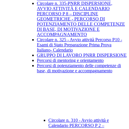
Circolare n. 335-PNRR DISPERSIONE,
AVVIO ATTIVITÀ E CALENDARIO
PERCORSO P 8 – DISCIPLINE
GEOMETRICHE - PERCORSO DI
POTENZIAMENTO DELLE COMPETENZE
DI BASE, DI MOTIVAZIONE E
ACCOMPAGNAMENTO
Circolare n. 325 - Avvio attività Percorso P10 -
Esami di Stato Preparazione Prima Prova
Italiano- Calendario
GRUPPO DI LAVORO PNRR DISPERSIONE
Percorsi di mentoring e orientamento
Percorsi di potenziamento delle competenze di
base, di motivazione e accompagnamento
Circolare n. 310 - Avvio attività e
Calendario PERCORSO P 2 –