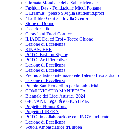
Giornata Mondiale della Salute Mentale
Fashion Day - Fondazione Micol Fontana
L'Erasmus+ presso Siviglia (studenti&prof)
"La Biblio-Garitta" di villa Sciarra
Storie di Donne
Electric Child
Caravillani Fuori Cornice
ILIADE Dei ed Eroi - Teatro Ghione
Lezione di Eccellenza
RINASCERE
PCTO_Fashion Styling
PCTO_Arti Figurative
Lezione di Eccellenza
Lezione di Eccellenza
Premio artistico internazionale Talento Leonardiano
Lezione di Eccellenza
Premio San Bernardino per la pubblicità
COMUNICATIO MANIFESTA
Biennale dei Licei Artistici_2024
GIOVANI, Legalità e GIUSTIZIA
Progetto_Nonna Roma
Progetto LIBERA
PCTO_in collaborazione con INGV ambiente
Lezione di Eccellenza
Scuola Ambasciatrice d'Europa