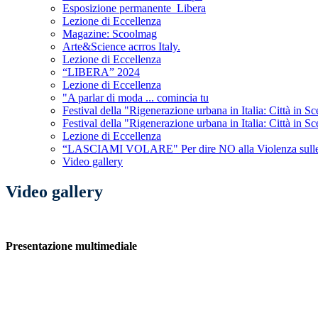
Esposizione permanente_Libera
Lezione di Eccellenza
Magazine: Scoolmag
Arte&Science acrros Italy.
Lezione di Eccellenza
“LIBERA” 2024
Lezione di Eccellenza
"A parlar di moda ... comincia tu
Festival della "Rigenerazione urbana in Italia: Città in Sc
Festival della "Rigenerazione urbana in Italia: Città in Sc
Lezione di Eccellenza
“LASCIAMI VOLARE" Per dire NO alla Violenza sull
Video gallery
Video gallery
Presentazione multimediale