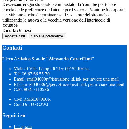
Descrizione:
Questo cookie è impostato da Youtube per tenere
traccia delle preferenze dell'utente per i video di Youtube incorporati
nei siti; può anche determinare se il visitatore del sito web sta
utilizzando la nuova o la vecchia versione dell'interfaccia di
Youtube.
Durata:
6 mesi
Accetta tutti
Salva le preferenze
Contatti
Liceo Artistico Statale "Alessando Caravillani"
Viale di Villa Pamphili 71/c 00152 Roma
Tel:
06.67.66.55.70
Email:
rmsl04000r@istruzione.it
Link per inviare una mail
PEC:
rmsl04000r@pec.istruzione.it
Link per inviare una mail
C.F.: 80217110586
CM: RMSL04000R
Cod.Un: UFGJWJ
Seguici su
Instagram