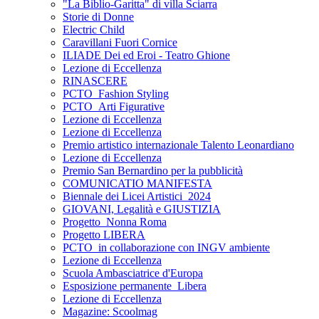
"La Biblio-Garitta" di villa Sciarra
Storie di Donne
Electric Child
Caravillani Fuori Cornice
ILIADE Dei ed Eroi - Teatro Ghione
Lezione di Eccellenza
RINASCERE
PCTO_Fashion Styling
PCTO_Arti Figurative
Lezione di Eccellenza
Lezione di Eccellenza
Premio artistico internazionale Talento Leonardiano
Lezione di Eccellenza
Premio San Bernardino per la pubblicità
COMUNICATIO MANIFESTA
Biennale dei Licei Artistici_2024
GIOVANI, Legalità e GIUSTIZIA
Progetto_Nonna Roma
Progetto LIBERA
PCTO_in collaborazione con INGV ambiente
Lezione di Eccellenza
Scuola Ambasciatrice d'Europa
Esposizione permanente_Libera
Lezione di Eccellenza
Magazine: Scoolmag