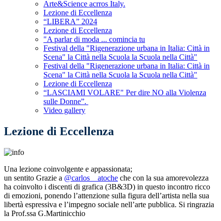
Arte&Science acrros Italy.
Lezione di Eccellenza
“LIBERA” 2024
Lezione di Eccellenza
"A parlar di moda ... comincia tu
Festival della "Rigenerazione urbana in Italia: Città in
Scena" la Città nella Scuola la Scuola nella Città"
Festival della "Rigenerazione urbana in Italia: Città in
Scena" la Città nella Scuola la Scuola nella Città"
Lezione di Eccellenza
“LASCIAMI VOLARE" Per dire NO alla Violenza
sulle Donne”.
Video gallery
Lezione di Eccellenza
Una lezione coinvolgente e appassionata;
un sentito Grazie a
@carlos__atoche
che con la sua amorevolezza
ha coinvolto i discenti di grafica (3B&3D) in questo incontro ricco
di emozioni, ponendo l’attenzione sulla figura dell’artista nella sua
libertà espressiva e l’impegno sociale nell’arte pubblica.
Si ringrazia
la Prof.ssa G.Martinicchio