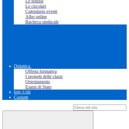
Le notizie
Le circolari
Calendario eventi
Albo online
Bacheca sindacale
Didattica
Offerta formativa
I progetti delle classi
Orientamento
Esami di Stato
Info Utili
Contatti
Campo di ricerca per le pagine del sito