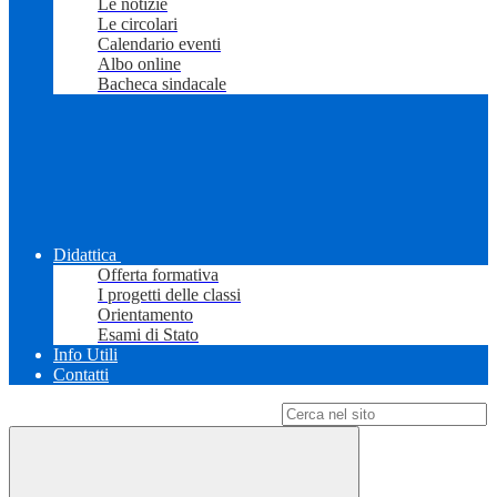
Le notizie
Le circolari
Calendario eventi
Albo online
Bacheca sindacale
Didattica
Offerta formativa
I progetti delle classi
Orientamento
Esami di Stato
Info Utili
Contatti
Campo di ricerca per le pagine del sito