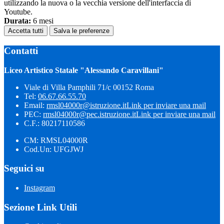
utilizzando la nuova o la vecchia versione dell'interfaccia di
Youtube.
Durata:
6 mesi
Accetta tutti
Salva le preferenze
Contatti
Liceo Artistico Statale "Alessando Caravillani"
Viale di Villa Pamphili 71/c 00152 Roma
Tel:
06.67.66.55.70
Email:
rmsl04000r@istruzione.it
Link per inviare una mail
PEC:
rmsl04000r@pec.istruzione.it
Link per inviare una mail
C.F.: 80217110586
CM: RMSL04000R
Cod.Un: UFGJWJ
Seguici su
Instagram
Sezione Link Utili