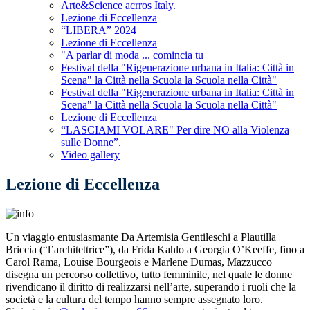
Arte&Science acrros Italy.
Lezione di Eccellenza
“LIBERA” 2024
Lezione di Eccellenza
"A parlar di moda ... comincia tu
Festival della "Rigenerazione urbana in Italia: Città in
Scena" la Città nella Scuola la Scuola nella Città"
Festival della "Rigenerazione urbana in Italia: Città in
Scena" la Città nella Scuola la Scuola nella Città"
Lezione di Eccellenza
“LASCIAMI VOLARE" Per dire NO alla Violenza
sulle Donne”.
Video gallery
Lezione di Eccellenza
Un viaggio entusiasmante Da Artemisia Gentileschi a Plautilla
Briccia (“l’architettrice”), da Frida Kahlo a Georgia O’Keeffe, fino a
Carol Rama, Louise Bourgeois e Marlene Dumas, Mazzucco
disegna un percorso collettivo, tutto femminile, nel quale le donne
rivendicano il diritto di realizzarsi nell’arte, superando i ruoli che la
società e la cultura del tempo hanno sempre assegnato loro.