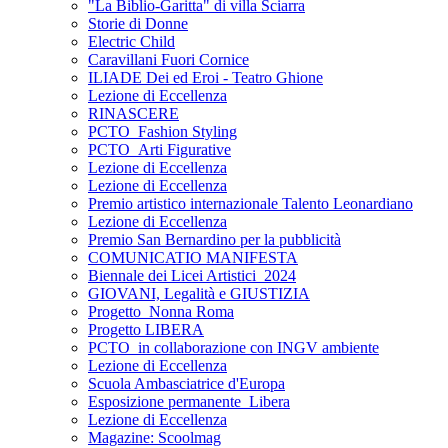
"La Biblio-Garitta" di villa Sciarra
Storie di Donne
Electric Child
Caravillani Fuori Cornice
ILIADE Dei ed Eroi - Teatro Ghione
Lezione di Eccellenza
RINASCERE
PCTO_Fashion Styling
PCTO_Arti Figurative
Lezione di Eccellenza
Lezione di Eccellenza
Premio artistico internazionale Talento Leonardiano
Lezione di Eccellenza
Premio San Bernardino per la pubblicità
COMUNICATIO MANIFESTA
Biennale dei Licei Artistici_2024
GIOVANI, Legalità e GIUSTIZIA
Progetto_Nonna Roma
Progetto LIBERA
PCTO_in collaborazione con INGV ambiente
Lezione di Eccellenza
Scuola Ambasciatrice d'Europa
Esposizione permanente_Libera
Lezione di Eccellenza
Magazine: Scoolmag