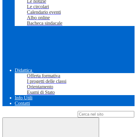
Le notizie
Le circolari
Calendario eventi
Albo online
Bacheca sindacale
Didattica
Offerta formativa
I progetti delle classi
Orientamento
Esami di Stato
Info Utili
Contatti
Campo di ricerca per le pagine del sito