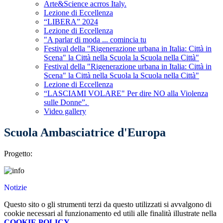
Arte&Science acrros Italy.
Lezione di Eccellenza
“LIBERA” 2024
Lezione di Eccellenza
"A parlar di moda ... comincia tu
Festival della "Rigenerazione urbana in Italia: Città in
Scena" la Città nella Scuola la Scuola nella Città"
Festival della "Rigenerazione urbana in Italia: Città in
Scena" la Città nella Scuola la Scuola nella Città"
Lezione di Eccellenza
“LASCIAMI VOLARE" Per dire NO alla Violenza
sulle Donne”.
Video gallery
Scuola Ambasciatrice d'Europa
Progetto:
Notizie
Questo sito o gli strumenti terzi da questo utilizzati si avvalgono di
cookie necessari al funzionamento ed utili alle finalità illustrate nella
COOKIE POLICY
.