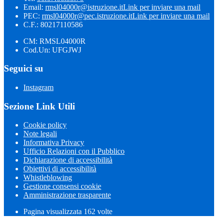
Email:
rmsl04000r@istruzione.it
Link per inviare una mail
PEC:
rmsl04000r@pec.istruzione.it
Link per inviare una mail
C.F.: 80217110586
CM: RMSL04000R
Cod.Un: UFGJWJ
Seguici su
Instagram
Sezione Link Utili
Cookie policy
Note legali
Informativa Privacy
Ufficio Relazioni con il Pubblico
Dichiarazione di accessibilità
Obiettivi di accessibilità
Whistleblowing
Gestione consensi cookie
Amministrazione trasparente
Pagina visualizzata
162
volte