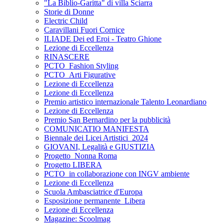
"La Biblio-Garitta" di villa Sciarra
Storie di Donne
Electric Child
Caravillani Fuori Cornice
ILIADE Dei ed Eroi - Teatro Ghione
Lezione di Eccellenza
RINASCERE
PCTO_Fashion Styling
PCTO_Arti Figurative
Lezione di Eccellenza
Lezione di Eccellenza
Premio artistico internazionale Talento Leonardiano
Lezione di Eccellenza
Premio San Bernardino per la pubblicità
COMUNICATIO MANIFESTA
Biennale dei Licei Artistici_2024
GIOVANI, Legalità e GIUSTIZIA
Progetto_Nonna Roma
Progetto LIBERA
PCTO_in collaborazione con INGV ambiente
Lezione di Eccellenza
Scuola Ambasciatrice d'Europa
Esposizione permanente_Libera
Lezione di Eccellenza
Magazine: Scoolmag