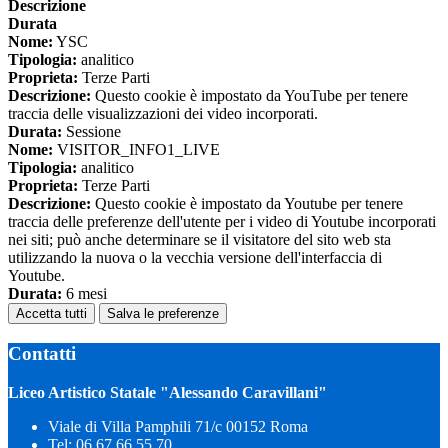
Descrizione
Durata
Nome:
YSC
Tipologia:
analitico
Proprieta:
Terze Parti
Descrizione:
Questo cookie è impostato da YouTube per tenere
traccia delle visualizzazioni dei video incorporati.
Durata:
Sessione
Nome:
VISITOR_INFO1_LIVE
Tipologia:
analitico
Proprieta:
Terze Parti
Descrizione:
Questo cookie è impostato da Youtube per tenere
traccia delle preferenze dell'utente per i video di Youtube incorporati
nei siti; può anche determinare se il visitatore del sito web sta
utilizzando la nuova o la vecchia versione dell'interfaccia di
Youtube.
Durata:
6 mesi
Accetta tutti
Salva le preferenze
Contatti
Liceo Artistico Statale "Alessando Caravillani"
Viale di Villa Pamphili 71/c 00152 Roma
Tel:
06.67.66.55.70